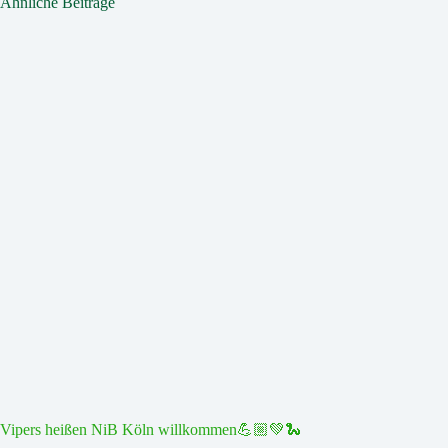
Ähnliche Beiträge
Vipers heißen NiB Köln willkommen💪🏼💚🐍