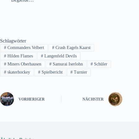
Schlagwörter
#
Commanders Velbert
#
Crash Eagels Kaarst
#
Hilden Flames
#
Langenfeld Devils
#
Miners Oberhausen
#
Samurai Iserlohn
#
Schüler
#
skaterhockey
#
Spielbericht
#
Turnier
VORHERIGER
NÄCHSTER