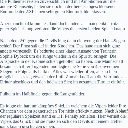
Die Pulheimer reisten zuversichtlich und mit Ambitionen auf die
andere Rheinseite, hatten sie doch in der bereits abgeschlossenen
Endrunde der 2.SL einen sehr guten Eindruck hinterlassen.
Aber manchmal kommt es dann doch anders als man denkt. Trotz
guter Spielleistung verloren die Vipers die ersten beiden Spiele knapp.
Nach dem 2:0 gegen die Devils hing dann ein wenig der Haus-Segen
schief. Der Frust saß tief in den Knochen. Das hatte man sich ganz
anders vorgestellt. Es bedurfte einer klaren Ansage von Trainerin
Sophie Dybeck um die Jungs wieder in die Spur zu bringen. Die
Ansprache in der Kabine schien geholfen zu haben. Die Mannschaft
besann sich ihrer Tugenden und legte eine Serie von 4 souveränen
Siegen in Folge aufs Parkett. Alles war wieder offen, alles schien
möglich … es lag etwas in der Luft. Zumal das Team die Vorrunde als
Dritter abschloss und den höchsten Sieg im gesamten Turnier einfuhr.
Pulheim im Halbfinale gegen die Langenfelder.
Es folgte ein hart umkämpftes Spiel, in welchem die Vipers leider Ihre
Chancen vor dem gegnerischen Tor nicht effektiv nutzen. Nach Ablauf
der regulären Spielzeit stand es 1:1. Penalty schießen! Hier verließ die
Vipers das Glück und sie mussten sich den Devils mit einem Treffer
ganz knapp geschlagen geben.